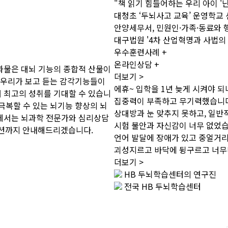
"책 읽기 힘들어하는 우리 아이 '
대청초 ‘두뇌사고 교육’ 운영학교
안양세무서, 민원인·가족·동료와 
대구법원 '4차 산업혁명과 사법의
우수훈련사례
+
온라인상담
+
과물은 대뇌 기능의 종합적 산물이
더보기 >
 우리가 보고 듣는 감각기능들이
에휴~ 입학을 1년 늦게 시켜야 되
 최고의 성취를 기대할 수 있습니
집중력이 부족하고 무기력했습니
극복할 수 있는 뇌기능 향상의 뇌
상대방과 눈 맞추지 못하고, 일
에서는 뇌과학 전문가와 심리상담
시험 불안과 자신감이 너무 없었
션까지 안내해드리겠습니다.
언어 발달에 장애가 있고 중얼거
괴성지르고 바닥에 뒹구르고 너무
더보기 >
HB 두뇌학습센터의 연구진
전국 HB 두뇌학습센터