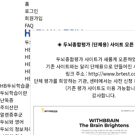
홈
로그인
회원가입
FAQ
두뇌학습이란
◈
두뇌종합평가 (단체용) 사이트 오픈
HB두뇌학습센터
HB네트워크
두뇌종합평가 사이트가 새롭게 오픈하
HB두뇌평가
기존 사이트와는 달리 단체용으로 만들어진 
HB두뇌학습프로그램
링크 주소 :
http://www.brtest.c
HB커뮤니티
단체 평가를 희망하는 기관, 센터에서는 사전 신청 
HB두뇌학습클리닉
(기존 평가 사이트도 이용 가능합니
두뇌학습이란
감사합니다.
난독증
주의산만
얼렌증후군
두뇌와 영어
두뇌의 정보처리 과정