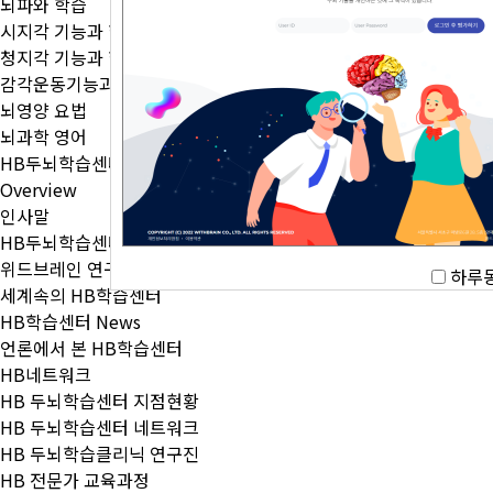
뇌파와 학습
시지각 기능과 학습
청지각 기능과 학습
감각운동기능과 학습
뇌영양 요법
뇌과학 영어
HB두뇌학습센터
Overview
인사말
HB두뇌학습센터만의 특징
위드브레인 연구소
하루동
세계속의 HB학습센터
HB학습센터 News
언론에서 본 HB학습센터
HB네트워크
HB 두뇌학습센터 지점현황
HB 두뇌학습센터 네트워크
HB 두뇌학습클리닉 연구진
HB 전문가 교육과정