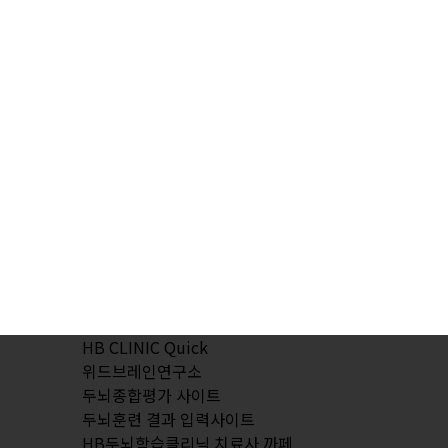
HB CLINIC Quick
위드브레인연구소
두뇌종합평가 사이트
두뇌훈련 결과 입력사이트
HB두뇌학습클리닉 치료사 까페