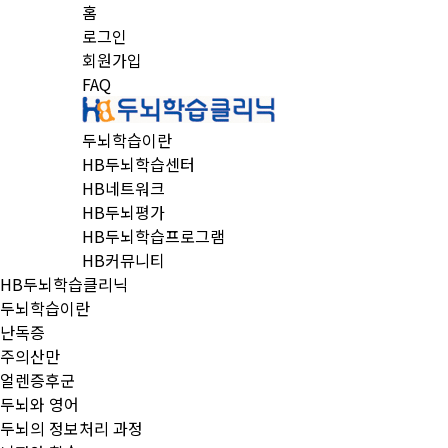
홈
로그인
회원가입
FAQ
두뇌학습이란
HB두뇌학습센터
HB네트워크
HB두뇌평가
HB두뇌학습프로그램
HB커뮤니티
HB두뇌학습클리닉
두뇌학습이란
난독증
주의산만
얼렌증후군
두뇌와 영어
두뇌의 정보처리 과정