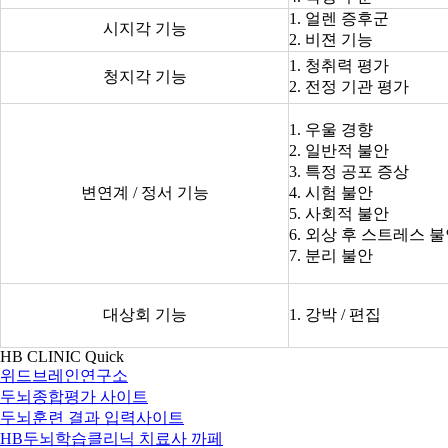
1. 얼렌 증후군
시지각 기능
2. 비젼 기능
1. 청취력 평가
청지각 기능
2. 전정 기관 평가
1. 우울 경향
2. 일반적 불안
3. 특정 공포 증상
변연계 / 정서 기능
4. 시험 불안
5. 사회적 불안
6. 외상 후 스트레스 
7. 분리 불안
대상회 기능
1. 강박 / 편집
HB CLINIC Quick
위드브레인연구소
두뇌종합평가 사이트
두뇌훈련 결과 입력사이트
HB두뇌학습클리닉 치료사 까페