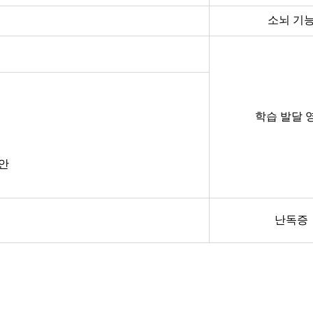
소뇌 기
학습 발달 
불안
난독증