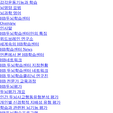
감각운동기능과 학습
뇌영양 요법
뇌과학 영어
HB두뇌학습센터
Overview
인사말
HB두뇌학습센터만의 특징
위드브레인 연구소
세계속의 HB학습센터
HB학습센터 News
언론에서 본 HB학습센터
HB네트워크
HB 두뇌학습센터 지점현황
HB 두뇌학습센터 네트워크
HB 두뇌학습클리닉 연구진
HB 전문가 교육과정
HB두뇌평가
두뇌평가 개요
인간 두뇌사고행동유형분석 평가
개인별 신경학적 지배성 유형 평가
학습과 관련된 뇌기능 평가
HB두뇌학습프로그램