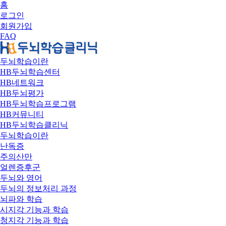
홈
로그인
회원가입
FAQ
두뇌학습이란
HB두뇌학습센터
HB네트워크
HB두뇌평가
HB두뇌학습프로그램
HB커뮤니티
HB두뇌학습클리닉
두뇌학습이란
난독증
주의산만
얼렌증후군
두뇌와 영어
두뇌의 정보처리 과정
뇌파와 학습
시지각 기능과 학습
청지각 기능과 학습