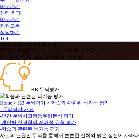
바로가기
센터 카페
바로가기
카카오톡
상담하기
TOP
Smart
Brain
, Smart
Learning
HB두뇌학습클리닉이 세상의 희망을 그려갑니다.
미래창조의 힘, 성공된 미래를 향한 꿈
HB 두뇌평가
학습과 관련된 뇌기능 평가
Home
>
HB 두뇌평가
>
학습과 관련된 뇌기능 평가
- 두뇌평가 개요
-인간 두뇌사고행동유형분석 평가
-개인별 신경학적 지배성 유형 평가
-학습과 관련된 뇌기능 평가
사고의 근원인 두뇌를 통해서 튼튼한 신체와 맑은 정신이 자라나