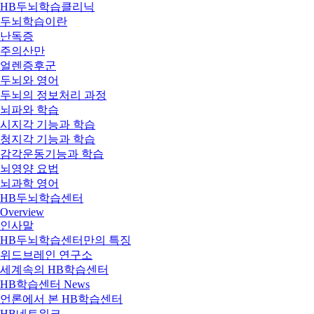
HB두뇌학습클리닉
두뇌학습이란
난독증
주의산만
얼렌증후군
두뇌와 영어
두뇌의 정보처리 과정
뇌파와 학습
시지각 기능과 학습
청지각 기능과 학습
감각운동기능과 학습
뇌영양 요법
뇌과학 영어
HB두뇌학습센터
Overview
인사말
HB두뇌학습센터만의 특징
위드브레인 연구소
세계속의 HB학습센터
HB학습센터 News
언론에서 본 HB학습센터
HB네트워크