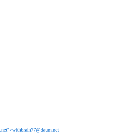
net
">
withbrain77@daum.net