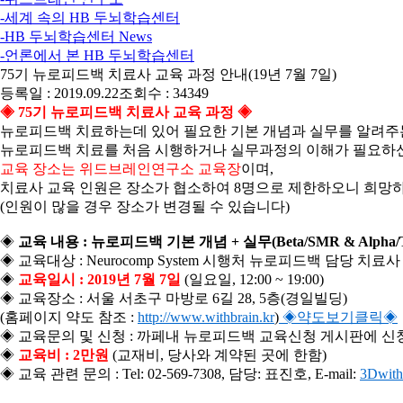
-세계 속의 HB 두뇌학습센터
-HB 두뇌학습센터 News
-언론에서 본 HB 두뇌학습센터
75기 뉴로피드백 치료사 교육 과정 안내(19년 7월 7일)
등록일 : 2019.09.22
조회수 : 34349
◈
75기 뉴로피드백 치료사 교육 과정
◈
뉴로피드백 치료하는데 있어 필요한 기본 개념과 실무를 알려주
뉴로피드백 치료를 처음 시행하거나 실무과정의 이해가 필요하신
교육 장소는 위드브레인연구소 교육장
이며,
치료사 교육 인원은 장소가 협소하여 8명으로 제한하오니 희망하
(인원이 많을 경우 장소가 변경될 수 있습니다)
◈
교육 내용 : 뉴로피드백 기본 개념 + 실무(Beta/SMR & Alpha/Thet
◈ 교육대상 : Neurocomp System 시행처 뉴로피드백 담당 치료사
◈
교육일시 : 2019년 7월 7일
(일요일, 12:00 ~ 19:00)
◈ 교육장소 : 서울 서초구 마방로 6길 28, 5층(경일빌딩)
(홈페이지 약도 참조 :
http://www.withbrain.kr
)
◈약도보기클릭◈
◈ 교육문의 및 신청 : 까페내 뉴로피드백 교육신청 게시판에 신청
◈
교육비 : 2만원
(교재비, 당사와 계약된 곳에 한함)
◈ 교육 관련 문의 : Tel: 02-569-7308, 담당: 표진호, E-mail:
3Dwith