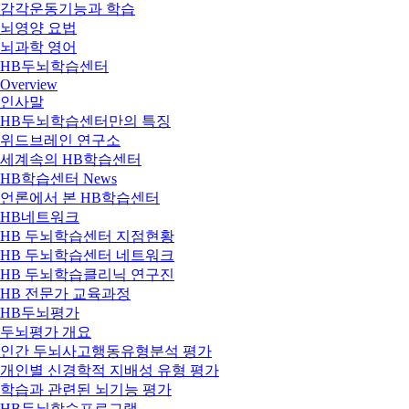
감각운동기능과 학습
뇌영양 요법
뇌과학 영어
HB두뇌학습센터
Overview
인사말
HB두뇌학습센터만의 특징
위드브레인 연구소
세계속의 HB학습센터
HB학습센터 News
언론에서 본 HB학습센터
HB네트워크
HB 두뇌학습센터 지점현황
HB 두뇌학습센터 네트워크
HB 두뇌학습클리닉 연구진
HB 전문가 교육과정
HB두뇌평가
두뇌평가 개요
인간 두뇌사고행동유형분석 평가
개인별 신경학적 지배성 유형 평가
학습과 관련된 뇌기능 평가
HB두뇌학습프로그램