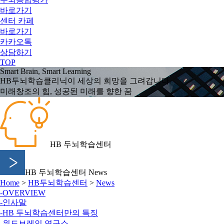
바로가기
센터 카페
바로가기
카카오톡
상담하기
TOP
Smart
Brain
, Smart
Learning
HB두뇌학습클리닉이 세상의 희망을 그려갑니다.
미래창조의 힘, 성공된 미래를 향한 꿈
HB 두뇌학습센터
HB 두뇌학습센터 News
Home
>
HB두뇌학습센터
>
News
-OVERVIEW
-인사말
-HB 두뇌학습센터만의 특징
-위드브레인 연구소