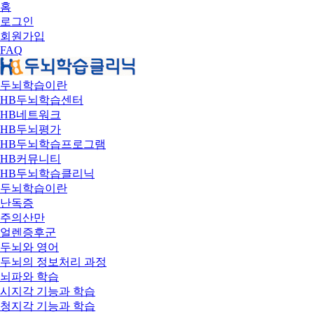
홈
로그인
회원가입
FAQ
두뇌학습이란
HB두뇌학습센터
HB네트워크
HB두뇌평가
HB두뇌학습프로그램
HB커뮤니티
HB두뇌학습클리닉
두뇌학습이란
난독증
주의산만
얼렌증후군
두뇌와 영어
두뇌의 정보처리 과정
뇌파와 학습
시지각 기능과 학습
청지각 기능과 학습